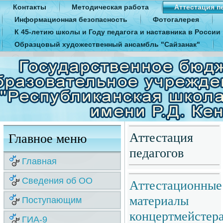
Контакты
Методическая работа
Аттестация п
Информационная безопасность
Фотогалерея
К 45-летию школы и Году педагога и наставника в России
Образцовый художественный ансамбль "Сайзанак"
Аттестация
Главное меню
педагогов
Главная
Сведения об ОО
Аттестационные
материалы
Поступающим
концертмейстер
ГИА-9