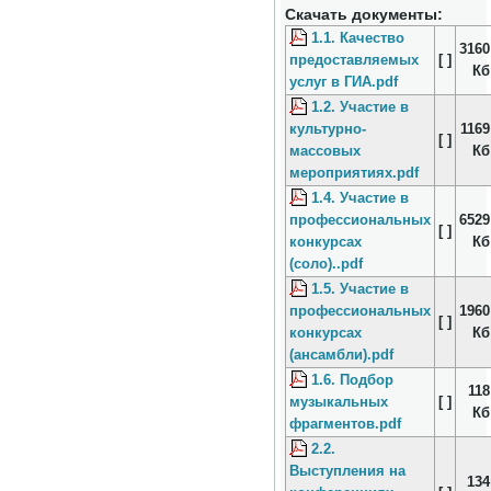
Скачать документы:
1.1. Качество
3160
предоставляемых
[ ]
Кб
услуг в ГИА.pdf
1.2. Участие в
культурно-
1169
[ ]
массовых
Кб
мероприятиях.pdf
1.4. Участие в
профессиональных
6529
[ ]
конкурсах
Кб
(соло)..pdf
1.5. Участие в
профессиональных
1960
[ ]
конкурсах
Кб
(ансамбли).pdf
1.6. Подбор
118
музыкальных
[ ]
Кб
фрагментов.pdf
2.2.
Выступления на
134