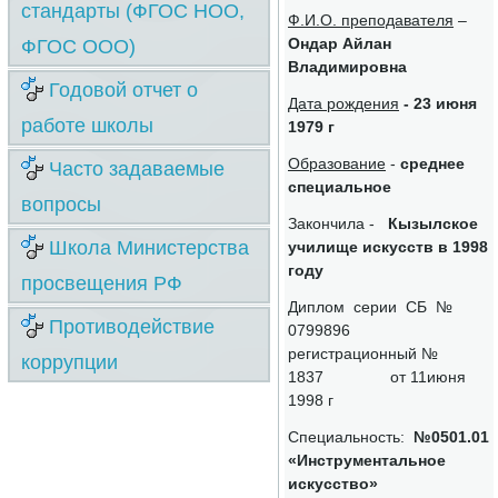
стандарты (ФГОС НОО,
Ф.И.О. преподавателя
–
Ондар Айлан
ФГОС ООО)
Владимировна
Годовой отчет о
Дата рождения
- 23 июня
работе школы
1979 г
Образование
-
среднее
Часто задаваемые
специальное
вопросы
Закончила -
Кызылское
Школа Министерства
училище искусств в 1998
году
просвещения РФ
Диплом серии СБ №
Противодействие
0799896
регистрационный №
коррупции
1837 от 11июня
1998 г
Специальность:
№0501.01
«Инструментальное
искусство»