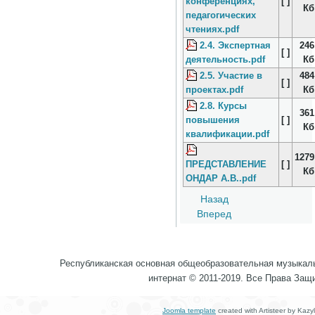
конференциях,
[ ]
Кб
педагогических
чтениях.pdf
2.4. Экспертная
246
[ ]
деятельность.pdf
Кб
2.5. Участие в
484
[ ]
проектах.pdf
Кб
2.8. Курсы
361
повышения
[ ]
Кб
квалификации.pdf
1279
ПРЕДСТАВЛЕНИЕ
[ ]
Кб
ОНДАР А.В..pdf
Назад
Вперед
Республиканская основная общеобразовательная музыкал
интернат © 2011-2019. Все Права За
Joomla template
created with Artisteer by Kazy