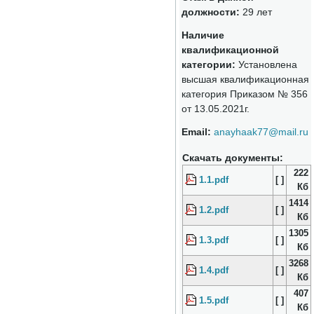
должности:
29 лет
Наличие
квалификационной
категории:
Установлена
высшая квалификационная
категория Приказом № 356
от 13.05.2021г.
Email
:
anayhaak77@mail.ru
Скачать документы:
222
1.1.pdf
[ ]
Кб
1414
1.2.pdf
[ ]
Кб
1305
1.3.pdf
[ ]
Кб
3268
1.4.pdf
[ ]
Кб
407
1.5.pdf
[ ]
Кб