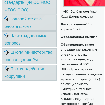
стандарты (ФГОС НОО,
ФГОС ООО)
ФИО:
Балбан-оол Анай-
Хаак Демир-ооловна
Годовой отчет о
Дата рождения:
16
работе школы
апреля 1977г.
Часто задаваемые
Образование:
Высшее
вопросы
Образование, какое
учреждение закончил,
Школа Министерства
специальность,
просвещения РФ
квалификация, год
окончания:
ФГОУ
Противодействие
ВПО
«
Красноярская
государственная академия
коррупции
музыки и театра» (2003г.)
по специальности
«Инструментальное
исполнительство».
Квалификация: Артист
камерного ансамбля,