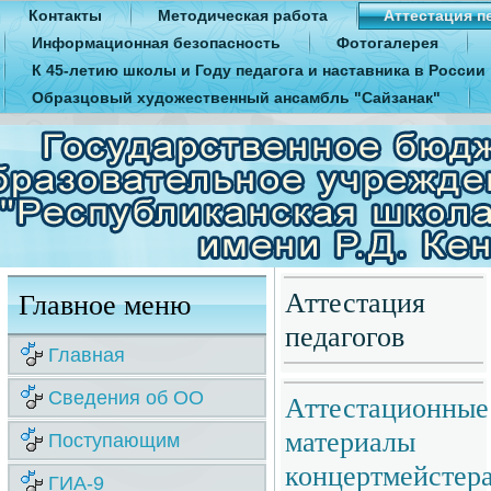
Контакты
Методическая работа
Аттестация п
Информационная безопасность
Фотогалерея
К 45-летию школы и Году педагога и наставника в России
Образцовый художественный ансамбль "Сайзанак"
Аттестация
Главное меню
педагогов
Главная
Сведения об ОО
Аттестационные
материалы
Поступающим
концертмейстер
ГИА-9