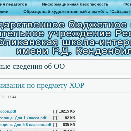
ия педагогов
Информационная безопасность
Фот
ссии
Образцовый художественный ансамбль "Сайзанак
ные сведения об ОО
чивания по предмету ХОР
020, 17:44
ссов.pdf
[ ]
18215 Кб
солнце. Для 1 класса.pdf
[ ]
82 Кб
одина. Для 5-8 классов.pdf
[ ]
635 Кб