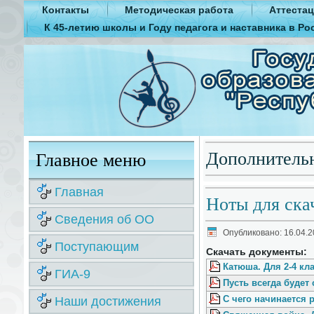
Контакты
Методическая работа
Аттестац
К 45-летию школы и Году педагога и наставника в Ро
Дополнитель
Главное меню
Главная
Ноты для ска
Сведения об ОО
Опубликовано: 16.04.2
Поступающим
Скачать документы:
Катюша. Для 2-4 кла
ГИА-9
Пусть всегда будет 
Наши достижения
С чего начинается р