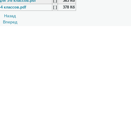
ля 5-8 классов.pdf
[ ]
363 Кб
-4 классов.pdf
[ ]
378 Кб
Назад
Вперед