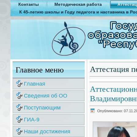
Контакты
Методическая работа
Аттестац
К 45-летию школы и Году педагога и наставника в Ро
Аттестация п
Главное меню
Главная
Аттестацион
Сведения об ОО
Владимировны
Поступающим
Опубликовано: 07.11.2
ГИА-9
Наши достижения