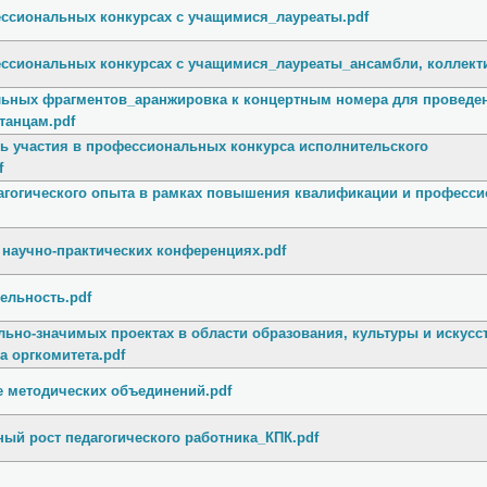
ессиональных конкурсах с учащимися_лауреаты.pdf
фессиональных конкурсах с учащимися_лауреаты_ансамбли, коллект
льных фрагментов_аранжировка к концертным номера для проведен
танцам.pdf
ть участия в профессиональных конкурса исполнительского
f
дагогического опыта в рамках повышения квалификации и професс
 научно-практических конференциях.pdf
тельность.pdf
ально-значимых проектах в области образования, культуры и искусст
а оргкомитета.pdf
те методических объединений.pdf
ый рост педагогического работника_КПК.pdf