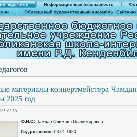
ия педагогов
Информационная безопасность
Фот
ссии
Образцовый художественный ансамбль "Сайзанак
едагогов
ные материалы концертмейстера Чамда
 2025 год
025, 09:50
Ф.И.О:
Чамдан Олимпия Владимировна
Год рождения:
03.01.1980 г