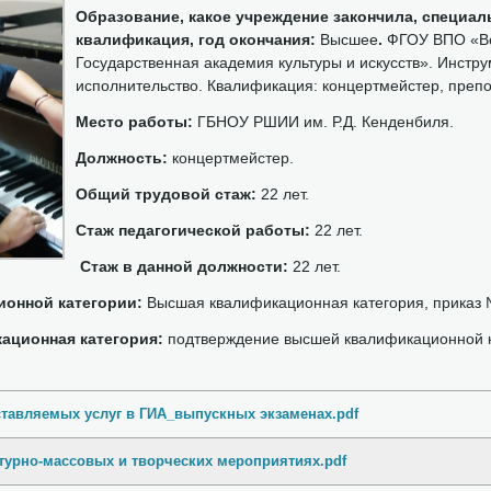
Образование, какое учреждение закончила, специал
квалификация, год окончания:
Высшее
.
ФГОУ ВПО «Во
Государственная академия культуры и искусств». Инстр
исполнительство. Квалификация: концертмейстер, препо
Место работы:
ГБНОУ РШИИ им. Р.Д. Кенденбиля.
Должность:
концертмейстер.
Общий трудовой стаж:
22 лет.
Стаж педагогической работы:
22 лет.
Стаж в данной должности:
22 лет.
онной категории:
Высшая квалификационная категория, приказ №
ационная категория:
подтверждение высшей квалификационной 
ставляемых услуг в ГИА_выпускных экзаменах.pdf
турно-массовых и творческих мероприятиях.pdf