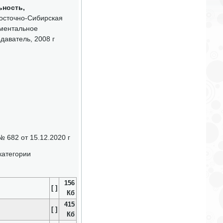
ьность,
сточно-Сибирская
ументальное
даватель, 2008 г
 682 от 15.12.2020 г
категории
156
[ ]
Кб
415
[ ]
Кб