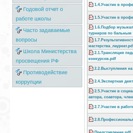
1.4.Участие в проф
Годовой отчет о
1.5.Участие в про
работе школы
1.6.Подбор музыка
Часто задаваемые
турниров по бальным 
вопросы
1.7.Результативнос
мастерства_лауреат.pd
Школа Министерства
2.1.Трансляция пе
конкурсов.pdf
просвещения РФ
2.2.Выступления на
Противодействие
коррупции
2.4.Экспертная дея
2.5.Участие в соци
автора, соавтора, член
2.7.Участие в рабо
2.8.Профессиональн
Представление.pdf