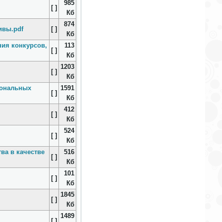
985
[ ]
Кб
874
ивы.pdf
[ ]
Кб
ия конкурсов,
113
[ ]
Кб
1203
[ ]
Кб
иональных
1591
[ ]
Кб
412
[ ]
Кб
524
[ ]
Кб
ва в качестве
516
[ ]
Кб
101
[ ]
Кб
1845
[ ]
Кб
1489
[ ]