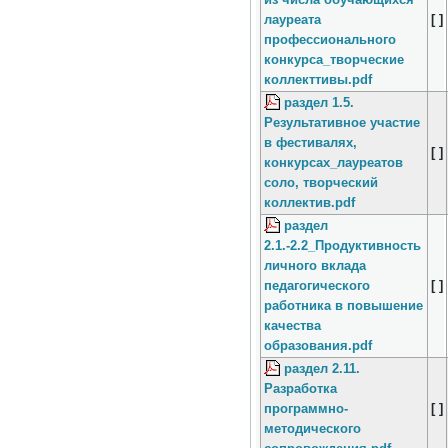
из числа обучающихся
лауреата
[ ]
профессионального
конкурса_творческие
коллекттивы.pdf
раздел 1.5.
Результативное участие
в фестивалях,
[ ]
конкурсах_лауреатов
соло, творческий
коллектив.pdf
раздел
2.1.-2.2_Продуктивность
личного вклада
педагогического
[ ]
работника в повышение
качества
образования.pdf
раздел 2.11.
Разработка
программно-
[ ]
методического