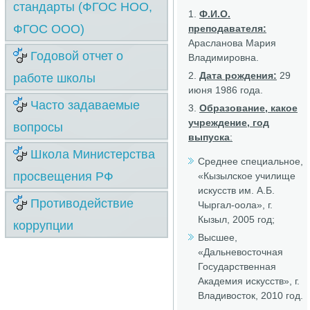
стандарты (ФГОС НОО,
Ф.И.О.
ФГОС ООО)
преподавателя:
Арасланова Мария
Годовой отчет о
Владимировна.
Дата рождения:
29
работе школы
июня 1986 года.
Часто задаваемые
Образование, какое
учреждение, год
вопросы
выпуска
:
Школа Министерства
Среднее специальное,
просвещения РФ
«Кызылское училище
искусств им. А.Б.
Противодействие
Чыргал-оола», г.
Кызыл, 2005 год;
коррупции
Высшее,
«Дальневосточная
Государственная
Академия искусств», г.
Владивосток, 2010 год.