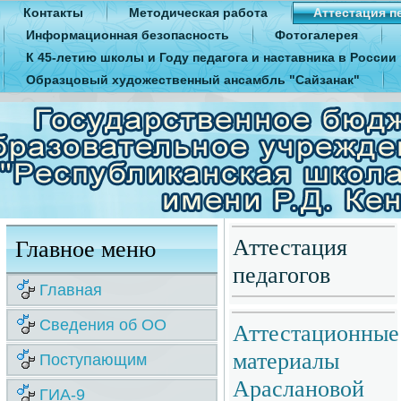
Контакты
Методическая работа
Аттестация п
Информационная безопасность
Фотогалерея
К 45-летию школы и Году педагога и наставника в России
Образцовый художественный ансамбль "Сайзанак"
Аттестация
Главное меню
педагогов
Главная
Сведения об ОО
Аттестационные
материалы
Поступающим
Араслановой
ГИА-9