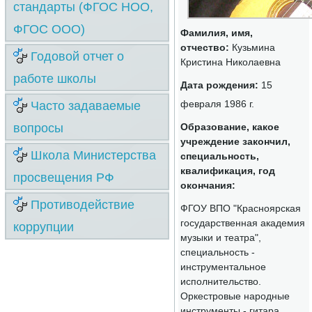
стандарты (ФГОС НОО,
ФГОС ООО)
Фамилия, имя,
отчество:
Кузьмина
Годовой отчет о
Кристина Николаевна
работе школы
Дата рождения:
15
февраля 1986 г.
Часто задаваемые
Образование, какое
вопросы
учреждение закончил,
Школа Министерства
специальность,
квалификация, год
просвещения РФ
окончания:
Противодействие
ФГОУ ВПО "Красноярская
государственная академия
коррупции
музыки и театра",
специальность -
инструментальное
исполнительство.
Оркестровые народные
инструменты - гитара.