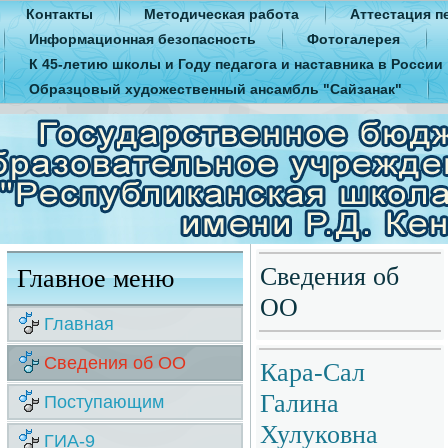
Контакты
Методическая работа
Аттестация п
Информационная безопасность
Фотогалерея
К 45-летию школы и Году педагога и наставника в России
Образцовый художественный ансамбль "Сайзанак"
Сведения об
Главное меню
ОО
Главная
Сведения об ОО
Кара-Сал
Галина
Поступающим
Хулуковна
ГИА-9