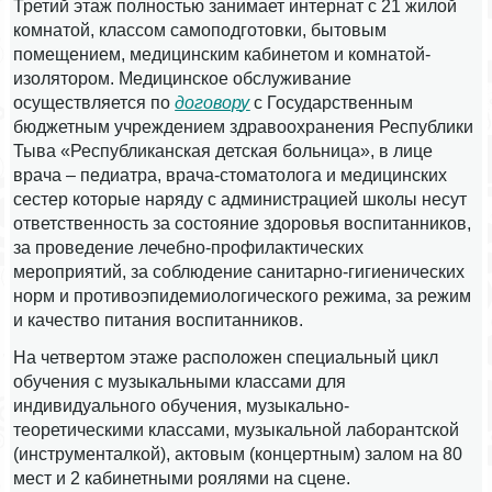
Третий этаж полностью занимает интернат с 21 жилой
комнатой, классом самоподготовки, бытовым
помещением, медицинским кабинетом и комнатой-
изолятором. Медицинское обслуживание
осуществляется по
д
оговор
у
с Государственным
бюджетным учреждением здравоохранения Республики
Тыва «Республиканская детская больница», в лице
врача – педиатра, врача-стоматолога и медицинских
сестер которые наряду с администрацией школы несут
ответственность за состояние здоровья воспитанников,
за проведение лечебно-профилактических
мероприятий, за соблюдение санитарно-гигиенических
норм и противоэпидемиологического режима, за режим
и качество питания воспитанников.
На четвертом этаже расположен специальный цикл
обучения с музыкальными классами для
индивидуального обучения, музыкально-
теоретическими классами, музыкальной лаборантской
(инструменталкой), актовым (концертным) залом на 80
мест и 2 кабинетными роялями на сцене.